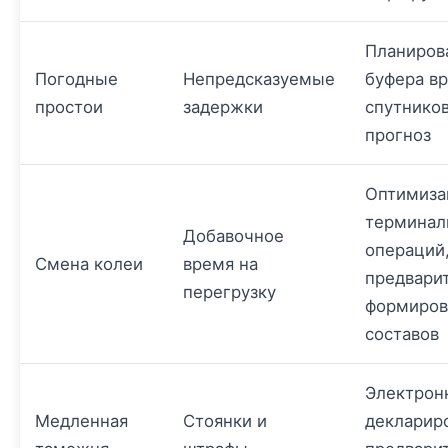
Планиров
Погодные
Непредсказуемые
буфера в
простои
задержки
спутнико
прогноз
Оптимиза
терминал
Добавочное
операций
Смена колеи
время на
предвари
перегрузку
формиров
составов
Электрон
Медленная
Стоянки и
декларир