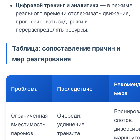
Цифровой трекинг и аналитика
— в режиме
реального времени отслеживать движение,
прогнозировать задержки и
перераспределять ресурсы.
Таблица: сопоставление причин и
мер реагирования
Рекомен
Проблема
Последствие
мера
Брониров
Ограниченная
Очереди,
слотов,
вместимость
удлинение
диверсиф
паромов
транзита
маршруто