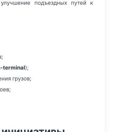
 улучшение подъездных путей к
;
n-terminal
);
ния грузов;
оев;
 инициативы