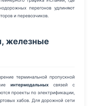
тейнерного трафика Испании, где
нодорожных перегонов удлиняют
торов и перевозчиков.
ы, железные
рение терминальной пропускной
ение
интермодальных
связей с
ются проекты по электрификации,
ртовых хабов. Для дорожной сети