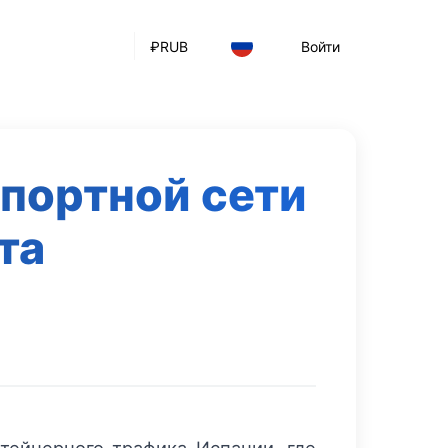
₽
RUB
Войти
портной сети
та