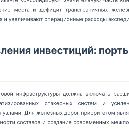
иканте консолидируют значительную часть кон
кие места и дефицит трансграничных желез
а и увеличивают операционные расходы экспеди
ления инвестиций: порт
товой инфраструктуры должна включать расши
оматизированных стэкерных систем и усил
злами. Для железных дорог приоритетом явля
ности составов и создание современных межпо