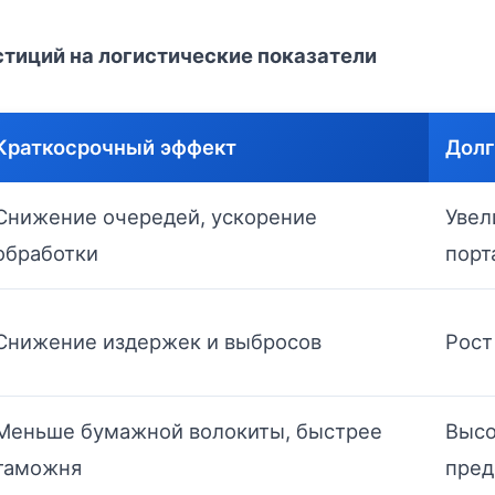
стиций на логистические показатели
Краткосрочный эффект
Долг
Снижение очередей, ускорение
Увел
обработки
порт
Снижение издержек и выбросов
Рост
Меньше бумажной волокиты, быстрее
Высо
таможня
пред