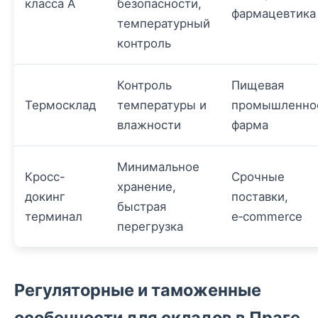
класса А
безопасности,
фармацевтика
температурный
контроль
Контроль
Пищевая
Термосклад
температуры и
промышленнос
влажности
фарма
Минимальное
Кросс-
Срочные
хранение,
докинг
поставки,
быстрая
терминал
e‑commerce
перегрузка
Регуляторные и таможенные
особенности для складов в Праге