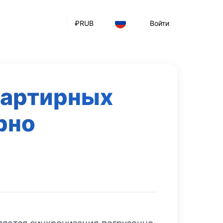
₽
RUB
Войти
вартирных
рно