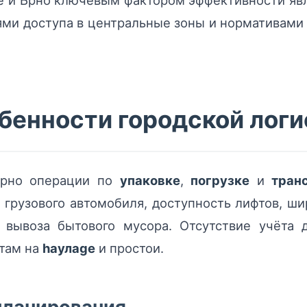
е и Брно ключевым фактором эффективности яв
ями доступа в центральные зоны и нормативами
бенности городской логи
 Брно операции по
упаковке
,
погрузке
и
тран
грузового автомобиля, доступность лифтов, ш
 вывоза бытового мусора. Отсутствие учёта 
атам на
haулage
и простои.