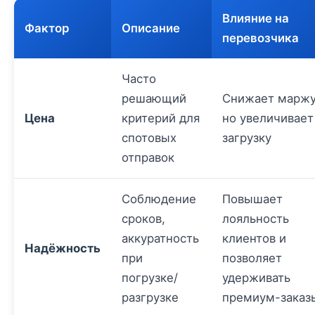
Влияние на
Фактор
Описание
перевозчика
Часто
решающий
Снижает маржу
Цена
критерий для
но увеличивает
спотовых
загрузку
отправок
Соблюдение
Повышает
сроков,
лояльность
аккуратность
клиентов и
Надёжность
при
позволяет
погрузке/
удерживать
разгрузке
премиум-заказ