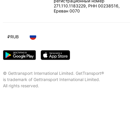
регистрационный номер
271.110.1183229, РНН 00238516
,
Ереван
0070
₽
RUB
© Gettransport International Limited. GetTransport®
is trademark of Gettransport International Limited.
All rights reserved.