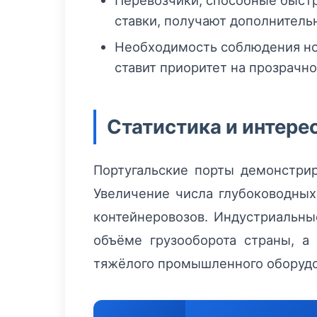
Перевозчики, способные быстр
ставки, получают дополнитель
Необходимость соблюдения но
ставит приоритет на прозрачн
Статистика и интер
Португальские порты демонстри
Увеличение числа глубоководных
контейнеровозов. Индустриальны
объёме грузооборота страны, а
тяжёлого промышленного оборудо