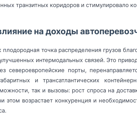
онных транзитных коридоров и стимулировало к
влияние на доходы автоперевоз
к плодородная точка распределения грузов бла
улучшенных интермодальных связей. Это привод
ез североевропейские порты, перенаправляет
егабаритных и трансатлантических контейнер
можности, так и вызовы: рост спроса на достав
ри этом возрастает конкуренция и необходимос
са.