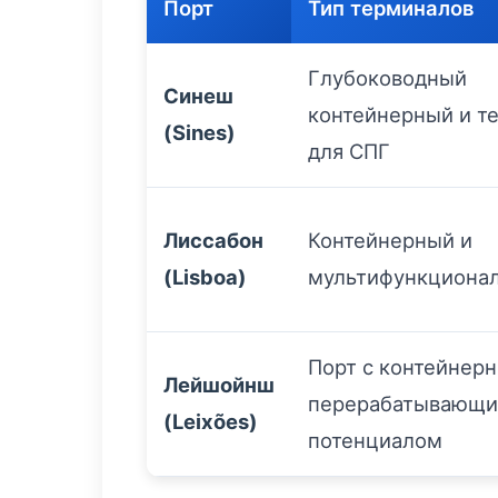
Порт
Тип терминалов
Глубоководный
Синеш
контейнерный и т
(Sines)
для СПГ
Лиссабон
Контейнерный и
(Lisboa)
мультифункциона
Порт с контейнер
Лейшойнш
перерабатывающ
(Leixões)
потенциалом