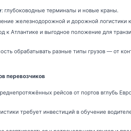
у
: глубоководные терминалы и новые краны.
шение железнодорожной и дорожной логистики 
ход к Атлантике и выгодное положение для транз
ность обрабатывать разные типы грузов — от ко
ов перевозчиков
среднепротяжённых рейсов от портов вглубь Евр
истики требует инвестиций в обучение водител