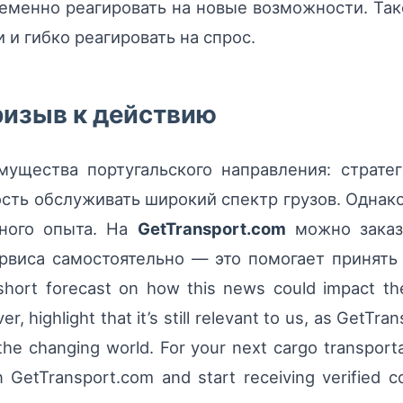
еменно реагировать на новые возможности. Та
и гибко реагировать на спрос.
ризыв к действию
ущества португальского направления: страте
сть обслуживать широкий спектр грузов. Одна
ного опыта. На
GetTransport.com
можно заказ
ервиса самостоятельно — это помогает принят
rt forecast on how this news could impact the glo
r, highlight that it’s still relevant to us, as GetTra
he changing world. For your next cargo transporta
in GetTransport.com and start receiving verified 