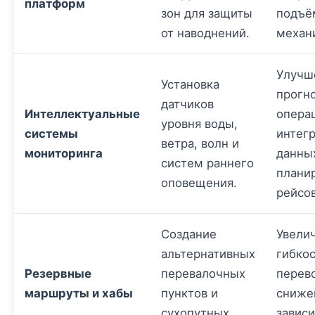
платформ
зон для защиты
подъё
от наводнений.
механ
Улучш
Установка
прогн
датчиков
Интеллектуальные
опера
уровня воды,
системы
интег
ветра, волн и
мониторинга
данны
систем раннего
плани
оповещения.
рейсов
Создание
Увели
альтернативных
гибко
Резервные
перевалочных
перев
маршруты и хабы
пунктов и
сниже
сухопутных
завис