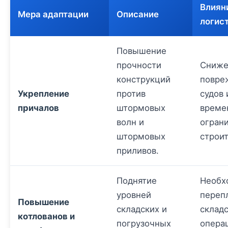
Влиян
Мера адаптации
Описание
логис
Повышение
прочности
Сниже
конструкций
повре
Укрепление
против
судов 
причалов
штормовых
време
волн и
огран
штормовых
строит
приливов.
Поднятие
Необх
уровней
переп
Повышение
складских и
склад
котлованов и
погрузочных
опера