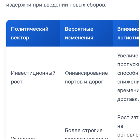
издержки при введении новых сборов.
Политический
Вероятные
Влияние
вектор
изменения
логисти
Увеличе
пропуск
Инвестиционный
Финансирование
способн
рост
портов и дорог
снижен
времен
доставк
Рост зат
на
Более строгие
обновле
Усиление
экологические и