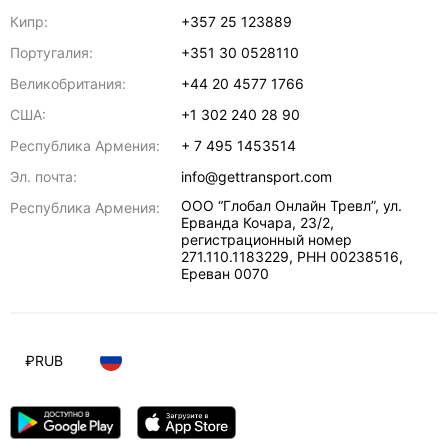
Кипр:
+357 25 123889
Португалия:
+351 30 0528110
Великобритания:
+44 20 4577 1766
США:
+1 302 240 28 90
Республика Армения:
+ 7 495 1453514
Эл. почта:
info@gettransport.com
ООО “Глобал Онлайн Тревл”, ул.
Республика Армения:
Ерванда Кочара, 23/2,
регистрационный номер
271.110.1183229, РНН 00238516
,
Ереван
0070
₽
RUB