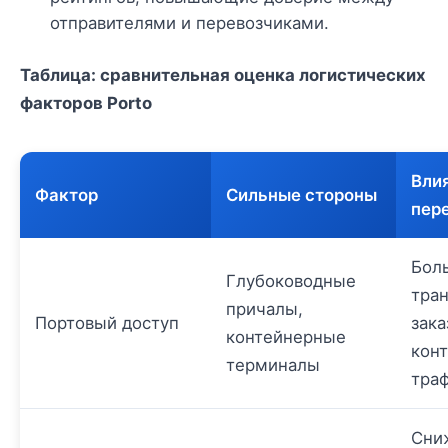
отправителями и перевозчиками.
Таблица: сравнительная оценка логистических
факторов Porto
Вли
Фактор
Сильные стороны
пер
Бол
Глубоководные
тра
причалы,
Портовый доступ
зака
контейнерные
кон
терминалы
тра
Сни