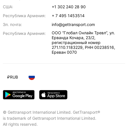
США:
+1 302 240 28 90
Республика Армения:
+ 7 495 1453514
Эл. почта:
info@gettransport.com
ООО “Глобал Онлайн Тревл”, ул.
Республика Армения:
Ерванда Кочара, 23/2,
регистрационный номер
271.110.1183229, РНН 00238516
,
Ереван
0070
₽
RUB
© Gettransport International Limited. GetTransport®
is trademark of Gettransport International Limited.
All rights reserved.