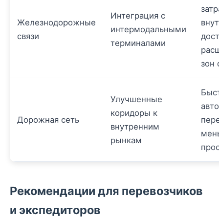
затр
Интеграция с
Железнодорожные
вну
интермодальными
связи
дост
терминалами
рас
зон 
Быс
Улучшенные
авт
коридоры к
Дорожная сеть
пере
внутренним
мен
рынкам
про
Рекомендации для перевозчиков
и экспедиторов