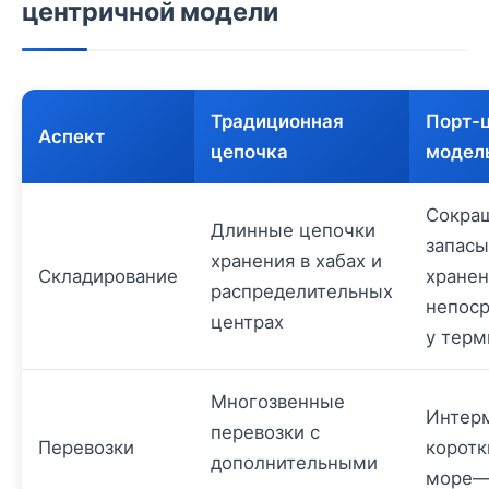
центричной модели
Традиционная
Порт-
Аспект
цепочка
модел
Сокра
Длинные цепочки
запасы
хранения в хабах и
Складирование
хране
распределительных
непос
центрах
у терм
Многозвенные
Интер
перевозки с
Перевозки
коротк
дополнительными
море—