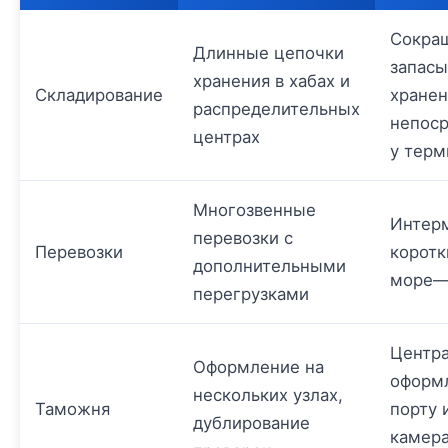
Сокра
Длинные цепочки
запасы
хранения в хабах и
Складирование
хране
распределительных
непос
центрах
у терм
Многозвенные
Интер
перевозки с
Перевозки
коротк
дополнительными
море—
перегрузками
Центр
Оформление на
оформ
нескольких узлах,
Таможня
порту 
дублирование
камер