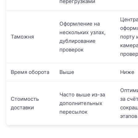
перегрузками
Центр
Оформление на
оформ
нескольких узлах,
Таможня
порту 
дублирование
камер
проверок
провер
Время оборота
Выше
Ниже
Оптим
Часто выше из-за
Стоимость
за счё
дополнительных
доставки
сокра
пересылок
этапов