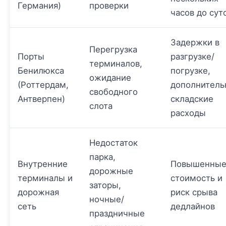
Германия)
проверки
часов до сут
Задержки в
Перегрузка
Порты
разгрузке/
терминалов,
Бенилюкса
погрузке,
ожидание
(Роттердам,
дополнитель
свободного
Антверпен)
складские
слота
расходы
Недостаток
парка,
Внутренние
Повышенны
дорожные
терминалы и
стоимость и
заторы,
дорожная
риск срыва
ночные/
сеть
дедлайнов
праздничные