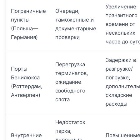
Увеличение
Пограничные
Очереди,
транзитного
пункты
таможенные и
времени от
(Польша—
документарные
нескольких
Германия)
проверки
часов до сут
Задержки в
Перегрузка
Порты
разгрузке/
терминалов,
Бенилюкса
погрузке,
ожидание
(Роттердам,
дополнитель
свободного
Антверпен)
складские
слота
расходы
Недостаток
парка,
Внутренние
Повышенны
дорожные