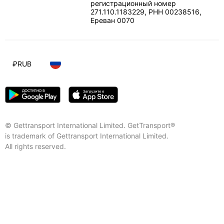
регистрационный номер
271.110.1183229, РНН 00238516
,
Ереван
0070
₽
RUB
© Gettransport International Limited. GetTransport®
is trademark of Gettransport International Limited.
All rights reserved.