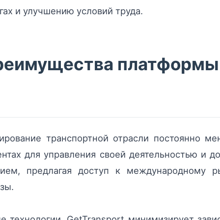
ах и улучшению условий труда.
реимущества платформы 
лирование транспортной отрасли постоянно ме
ентах для управления своей деятельностью и д
ием, предлагая доступ к международному ры
зы.
 технологии, GetTransport минимизирует зави