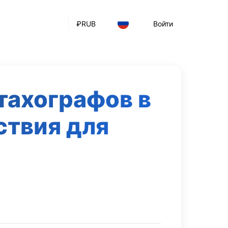
₽
RUB
Войти
тахографов в
ствия для