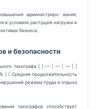
повышения администриро- вания,
я в условиях растущей нагрузки и
пективах бизнеса.
ов и безопасности
ного тахографа | | — | — | — | |
0% | | Средняя продолжительность
т нарушений режима труда и отдыха
вания тахографов способствует