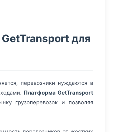
GetTransport для
няется, перевозчики нуждаются в
оходами.
Платформа GetTransport
нку грузоперевозок и позволяя
симость перевозчиков от жестких