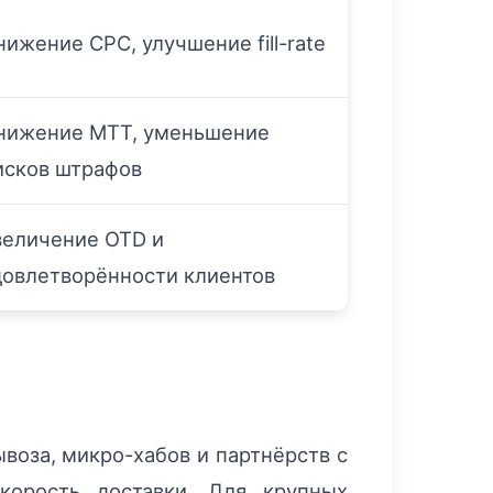
нижение CPC, улучшение fill-rate
нижение MTT, уменьшение
исков штрафов
величение OTD и
довлетворённости клиентов
воза, микро-хабов и партнёрств с
корость доставки. Для крупных