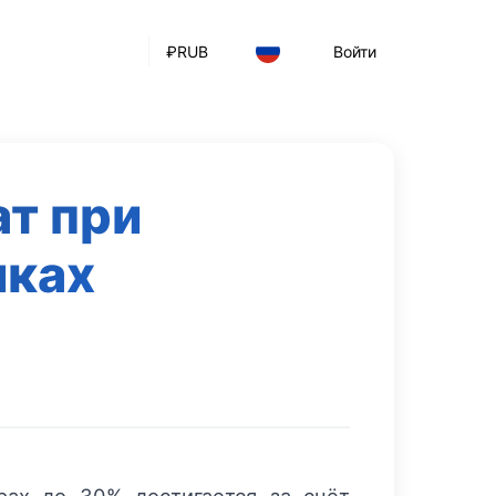
₽
RUB
Войти
ат при
лках