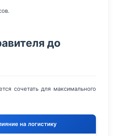
сов.
равителя до
тся сочетать для максимального
лияние на логистику