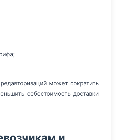
рифа;
предавторизаций может сократить
еньшить себестоимость доставки
евозчикам и