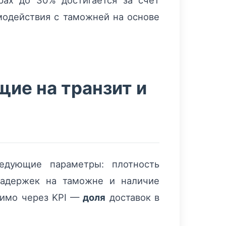
рах до 30% достигается за счёт
модействия с таможней на основе
ие на транзит и
дующие параметры: плотность
 задержек на таможне и наличие
римо через KPI —
доля
доставок в