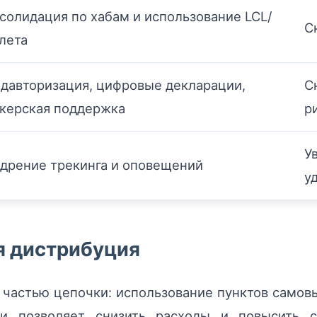
солидация по хабам и использование LCL/
С
лета
давторизация, цифровые декларации,
С
керская поддержка
р
У
дрение трекинга и оповещений
у
ая дистрибуция
 частью цепочки: использование пунктов самовы
и позволяет снизить расходы и повысить с