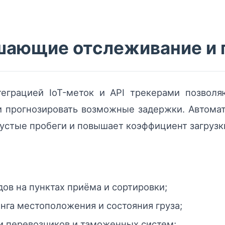
чшающие отслеживание и 
грацией IoT-меток и API трекерами позволя
 прогнозировать возможные задержки. Автома
устые пробеги и повышает коэффициент загрузк
ов на пунктах приёма и сортировки;
нга местоположения и состояния груза;
 перевозчиков и таможенных систем;