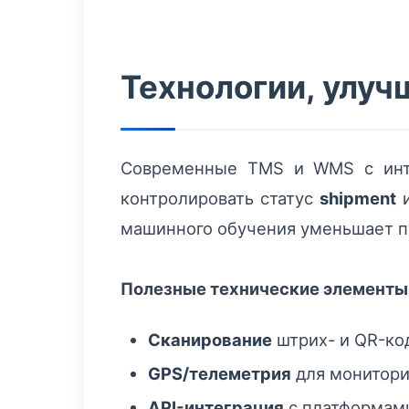
Технологии, улу
Современные TMS и WMS с инте
контролировать статус
shipment
и
машинного обучения уменьшает п
Полезные технические элементы
Сканирование
штрих- и QR-код
GPS/телеметрия
для монитори
API-интеграция
с платформами