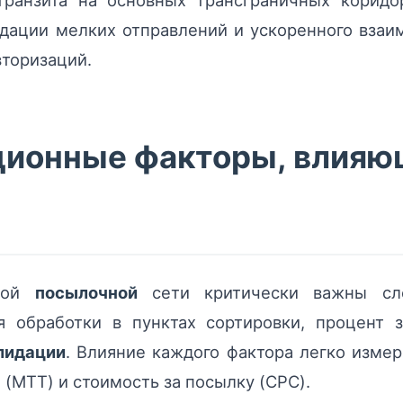
ранзита на основных трансграничных коридо
дации мелких отправлений и ускоренного взаи
вторизаций.
ионные факторы, влияющ
вной
посылочной
сети критически важны сле
я обработки в пунктах сортировки, процент
лидации
. Влияние каждого фактора легко изме
а (MTT) и стоимость за посылку (CPC).