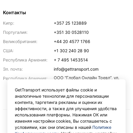
Контакты
Кипр:
+357 25 123889
Португалия:
+351 30 0528110
Великобритания:
+44 20 4577 1766
США:
+1 302 240 28 90
Республика Армения:
+ 7 495 1453514
Эл. почта:
info@gettransport.com
ООО “Глобал Онлайн Тревл”, ул.
Республика Армения:
Ерванда Кочара, 23/2,
регистрационный номер
GetTransport использует файлы cookie и
271.110.1183229, РНН 00238516
,
аналогичные технологии для персонализации
Ереван
0070
контента, таргетинга рекламы и оценки их
эффективности, а также для улучшения удобства
использования платформы. Нажимая ОК или
изменяя настройки cookies, Вы соглашаетесь с
₽
RUB
условиями, как они описаны в нашей
Политике