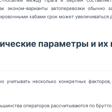
сс-посылки между Прага и Берлин составля
как эконом-варианты автоперевозки обычно 
ировочными хабами срок может увеличиваться д
ические параметры и их 
но учитывать несколько конкретных факторов
льшинства операторов рассчитываются по брутто