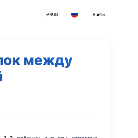
₽
RUB
Войти
лок между
й