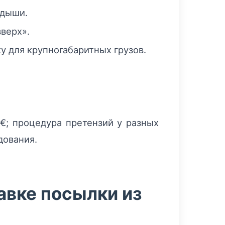
адыши.
вверх».
 для крупногабаритных грузов.
€; процедура претензий у разных
дования.
авке посылки из