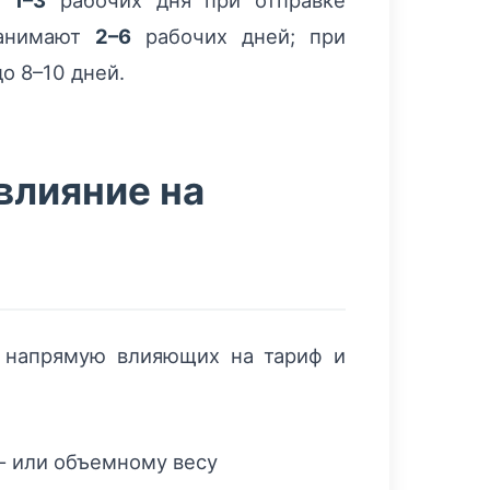
ет
1–3
рабочих дня при отправке
занимают
2–6
рабочих дней; при
о 8–10 дней.
влияние на
, напрямую влияющих на тариф и
- или объемному весу