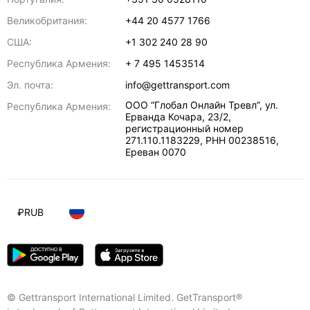
Великобритания:
+44 20 4577 1766
США:
+1 302 240 28 90
Республика Армения:
+ 7 495 1453514
Эл. почта:
info@gettransport.com
ООО “Глобал Онлайн Тревл”, ул.
Республика Армения:
Ерванда Кочара, 23/2,
регистрационный номер
271.110.1183229, РНН 00238516
,
Ереван
0070
₽
RUB
© Gettransport International Limited. GetTransport®