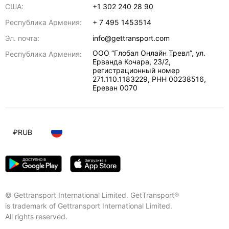
США:
+1 302 240 28 90
Республика Армения:
+ 7 495 1453514
Эл. почта:
info@gettransport.com
ООО “Глобал Онлайн Тревл”, ул.
Республика Армения:
Ерванда Кочара, 23/2,
регистрационный номер
271.110.1183229, РНН 00238516
,
Ереван
0070
₽
RUB
© Gettransport International Limited. GetTransport®
is trademark of Gettransport International Limited.
All rights reserved.