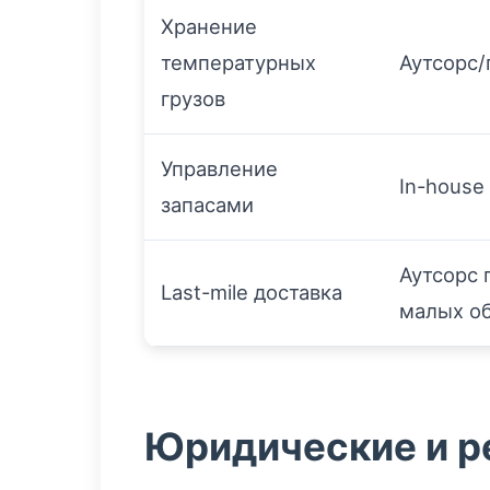
Хранение
температурных
Аутсорс/
грузов
Управление
In-house
запасами
Аутсорс 
Last-mile доставка
малых о
Юридические и р