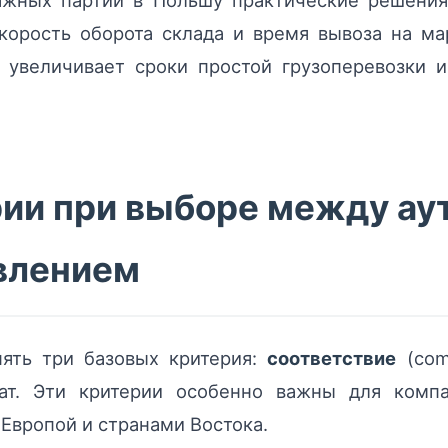
нажных партий в Польшу практические решени
корость оборота склада и время вывоза на ма
в увеличивает сроки простой грузоперевозки 
ии при выборе между ау
влением
ять три базовых критерия:
соответствие
(com
ат. Эти критерии особенно важны для комп
Европой и странами Востока.