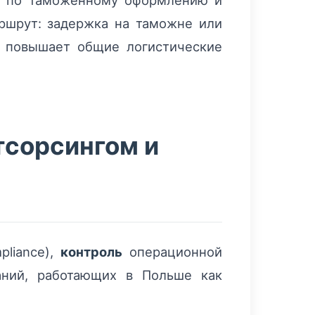
я по таможенному оформлению и
ршрут: задержка на таможне или
и повышает общие логистические
тсорсингом и
pliance),
контроль
операционной
аний, работающих в Польше как