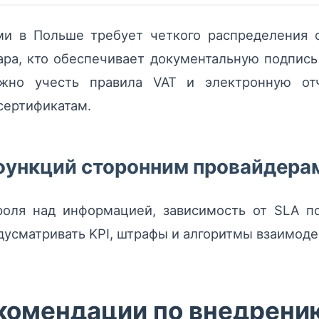
и в Польше требует четкого распределения от
ра, кто обеспечивает документальную подпись
ажно учесть правила VAT и электронную отч
сертификатам.
 функций сторонним провайдера
роля над информацией, зависимость от SLA п
усматривать KPI, штрафы и алгоритмы взаимодей
комендации по внедрени