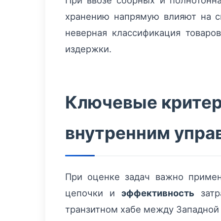
При ввозе сборных и полнотон
хранению напрямую влияют на с
неверная классификация товаро
издержки.
Ключевые критер
внутренним упра
При оценке задач важно примен
цепочки и
эффективность
затр
транзитном хабе между Западной 