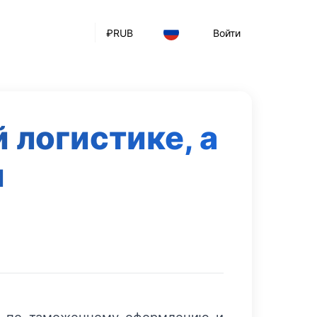
₽
RUB
Войти
 логистике, а
и