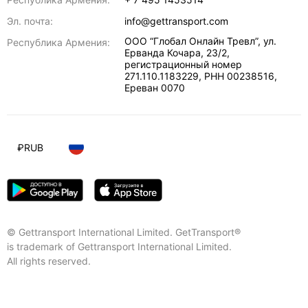
Эл. почта:
info@gettransport.com
ООО “Глобал Онлайн Тревл”, ул.
Республика Армения:
Ерванда Кочара, 23/2,
регистрационный номер
271.110.1183229, РНН 00238516
,
Ереван
0070
₽
RUB
© Gettransport International Limited. GetTransport®
is trademark of Gettransport International Limited.
All rights reserved.