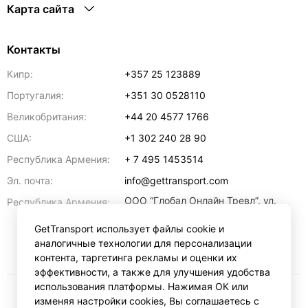
Карта сайта
Контакты
Кипр:
+357 25 123889
Португалия:
+351 30 0528110
Великобритания:
+44 20 4577 1766
США:
+1 302 240 28 90
Республика Армения:
+ 7 495 1453514
Эл. почта:
info@gettransport.com
ООО “Глобал Онлайн Тревл”, ул.
Республика Армения:
Ерванда Кочара, 23/2,
регистрационный номер
GetTransport использует файлы cookie и
271.110.1183229, РНН 00238516
,
аналогичные технологии для персонализации
Ереван
0070
контента, таргетинга рекламы и оценки их
эффективности, а также для улучшения удобства
использования платформы. Нажимая ОК или
изменяя настройки cookies, Вы соглашаетесь с
₽
RUB