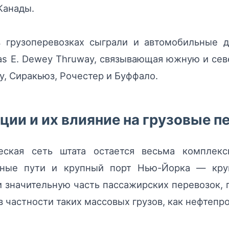
Канады.
 грузоперевозках сыграли и автомобильные д
as E. Dewey Thruway, связывающая южную и сев
, Сиракьюз, Рочестер и Буффало.
ии и их влияние на грузовые п
еская сеть штата остается весьма комплекс
одные пути и крупный порт Нью-Йорка — кр
и значительную часть пассажирских перевозок
в частности таких массовых грузов, как нефтепр