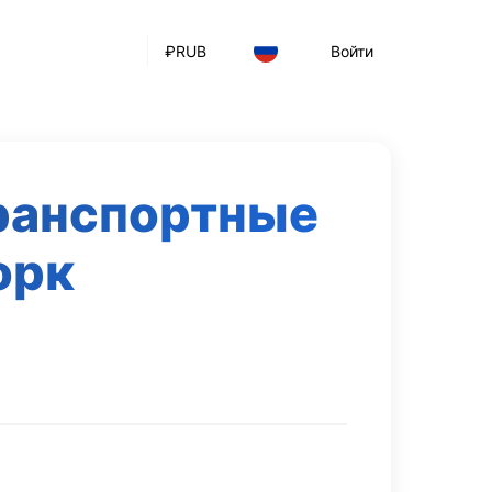
₽
RUB
Войти
транспортные
орк