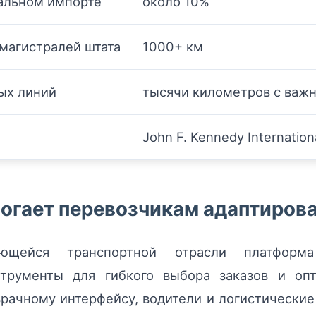
альном импорте
около 10%
магистралей штата
1000+ км
ых линий
тысячи километров с важ
John F. Kennedy Internation
могает перевозчикам адаптиров
яющейся транспортной отрасли платфор
струменты для гибкого выбора заказов и опт
рачному интерфейсу, водители и логистически