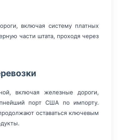
ороги, включая систему платных
ерную части штата, проходя через
еревозки
ной, включая железные дороги,
упнейший порт США по импорту.
, продолжают оставаться ключевым
одукты.