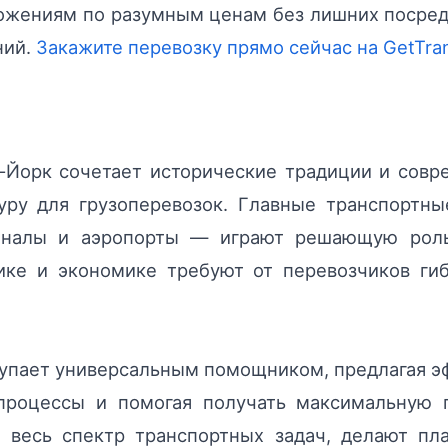
ожениям по разумным ценам без лишних посредн
ний.
Закажите перевозку прямо сейчас на GetTra
-Йорк сочетает исторические традиции и совр
уру для грузоперевозок. Главные транспортн
миналы и аэропорты — играют решающую роль 
ике и экономике требуют от перевозчиков ги
тупает универсальным помощником, предлагая э
 процессы и помогая получать максимальную
 весь спектр транспортных задач, делают п