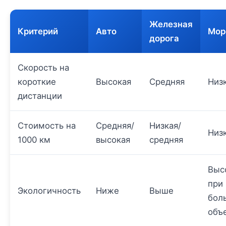
Железная
Критерий
Авто
Мор
дорога
Скорость на
короткие
Высокая
Средняя
Низ
дистанции
Стоимость на
Средняя/
Низкая/
Низ
1000 км
высокая
средняя
Выс
при
Экологичность
Ниже
Выше
бол
объ