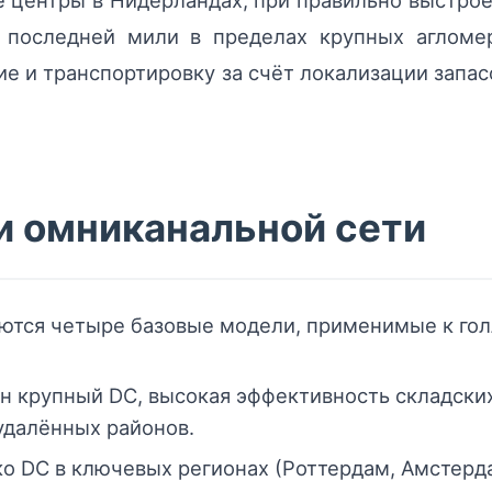
 центры в Нидерландах, при правильно выстрое
последней мили в пределах крупных агломер
е и транспортировку за счёт локализации запас
 омниканальной сети
ются четыре базовые модели, применимые к го
н крупный DC, высокая эффективность складских
 удалённых районов.
о DC в ключевых регионах (Роттердам, Амстерд