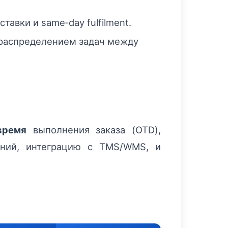
авки и same‑day fulfilment.
 распределением задач между
время
выполнения заказа (OTD),
иний, интеграцию с TMS/WMS, и