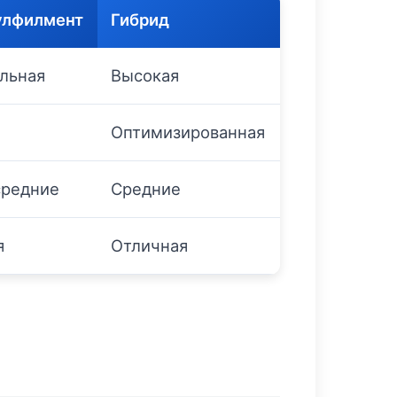
улфилмент
Гибрид
льная
Высокая
Оптимизированная
средние
Средние
я
Отличная