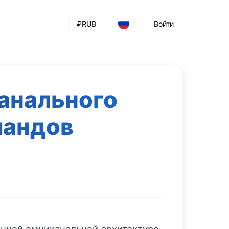
₽
RUB
Войти
анального
ландов