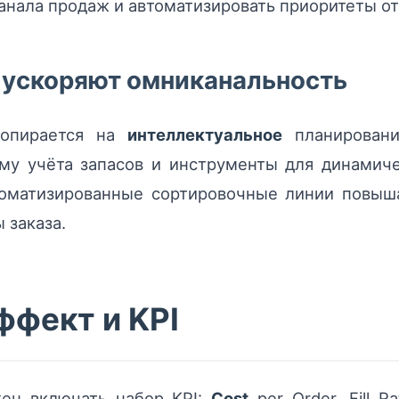
анала продаж и автоматизировать приоритеты от
 ускоряют омниканальность
 опирается на
интеллектуальное
планировани
му учёта запасов и инструменты для динамиче
томатизированные сортировочные линии повыш
 заказа.
ффект и KPI
ен включать набор KPI:
Cost
per Order, Fill Ra