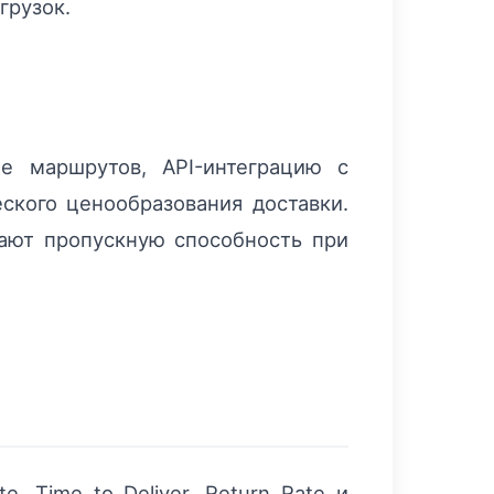
грузок.
е маршрутов, API-интеграцию с
ского ценообразования доставки.
ают пропускную способность при
te, Time to Deliver, Return Rate и