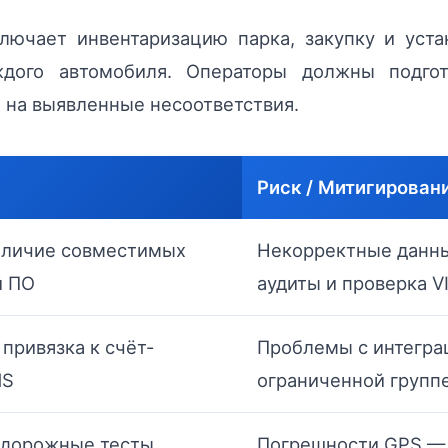
лючает инвентаризацию парка, закупку и уста
ждого автомобиля. Операторы должны подго
 на выявленные несоответствия.
Риск / Митигирован
аличие совместимых
Некорректные данн
й ПО
аудиты и проверка V
привязка к счёт-
Проблемы с интегра
MS
ограниченной групп
 дорожные тесты,
Погрешности GPS — 