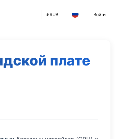
₽
RUB
Войти
ндской плате