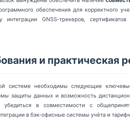
евозок вынуждены обеспечить наличие
совмест
рограммного обеспечения для корректного уче
чу интеграции GNSS‑трекеров, сертификатов
ования и практическая 
вой системе необходимы следующие ключев
змы защиты данных и возможность дистанцион
ы убедиться в совместимости с общепринят
теграции в бэк‑офисные системы учёта и тарифн