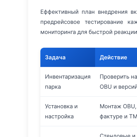
Еффективный план внедрения вк
предрейсовое тестирование ка
мониторинга для быстрой реакции
Задача
Действие
Инвентаризация
Проверить н
парка
OBU и верси
Установка и
Монтаж OBU, 
настройка
фактуре и T
Стендовые и