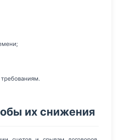
емени;
 требованиям.
собы их снижения
ии счетов и срывам договоров.