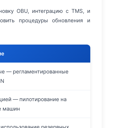
новку OBU, интеграцию с TMS, и
товить процедуры обновления и
ие
ые — регламентированные
IN
цией — пилотирование на
е машин
использование резервных