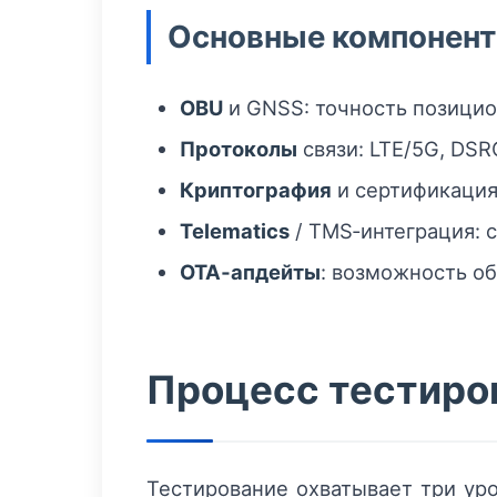
Основные компонент
OBU
и GNSS: точность позицио
Протоколы
связи: LTE/5G, DSR
Криптография
и сертификация
Telematics
/ TMS‑интеграция: 
OTA‑апдейты
: возможность о
Процесс тестиров
Тестирование охватывает три уро