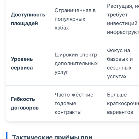
Растущая, н
Ограниченная в
Доступность
требует
популярных
площадей
инвестиций 
хабах
инфраструк
Фокус на
Широкий спектр
Уровень
базовых и
дополнительных
сервиса
сезонных
услуг
услугах
Часто жёсткие
Больше
Гибкость
годовые
краткосроч
договоров
контракты
вариантов
Тактические приёмы при