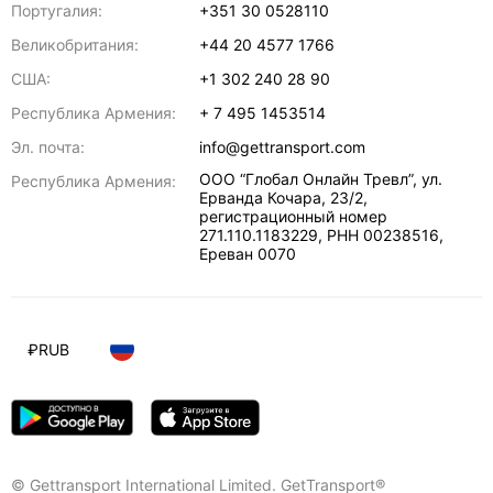
Португалия:
+351 30 0528110
Великобритания:
+44 20 4577 1766
США:
+1 302 240 28 90
Республика Армения:
+ 7 495 1453514
Эл. почта:
info@gettransport.com
ООО “Глобал Онлайн Тревл”, ул.
Республика Армения:
Ерванда Кочара, 23/2,
регистрационный номер
271.110.1183229, РНН 00238516
,
Ереван
0070
₽
RUB
© Gettransport International Limited. GetTransport®