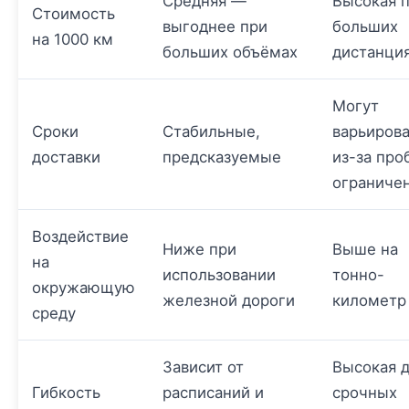
Средняя —
Высокая 
Стоимость
выгоднее при
больших
на 1000 км
больших объёмах
дистанци
Могут
Сроки
Стабильные,
варьирова
доставки
предсказуемые
из-за про
ограниче
Воздействие
Ниже при
Выше на
на
использовании
тонно-
окружающую
железной дороги
километр
среду
Зависит от
Высокая 
Гибкость
расписаний и
срочных