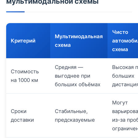
мультимодальной схемы
Чисто
Мультимодальная
Критерий
автомоби
схема
схема
Средняя —
Высокая 
Стоимость
выгоднее при
больших
на 1000 км
больших объёмах
дистанци
Могут
Сроки
Стабильные,
варьирова
доставки
предсказуемые
из-за про
ограниче