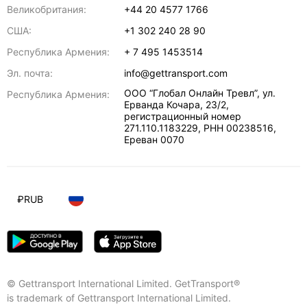
Великобритания:
+44 20 4577 1766
США:
+1 302 240 28 90
Республика Армения:
+ 7 495 1453514
Эл. почта:
info@gettransport.com
ООО “Глобал Онлайн Тревл”, ул.
Республика Армения:
Ерванда Кочара, 23/2,
регистрационный номер
271.110.1183229, РНН 00238516
,
Ереван
0070
₽
RUB
© Gettransport International Limited. GetTransport®
is trademark of Gettransport International Limited.