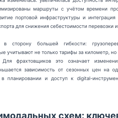
ка изменилась: увеличилась доступность инт
имизированы маршруты с учётом времени прос
витие портовой инфраструктуры и интеграция
порта для снижения себестоимости перевозки 
я в сторону большей гибкости: грузопер
е учитывают не только тарифы за километр, но и
. Для фрахтовщиков это означает изменени
ьшается зависимость от сезонных цен на од
в планировании и доступ к digital-инструме
имодальных схем: ключ