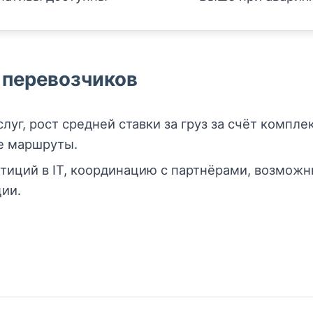
 перевозчиков
луг, рост средней ставки за груз за счёт компл
е маршруты.
иций в IT, координацию с партнёрами, возмож
ции.