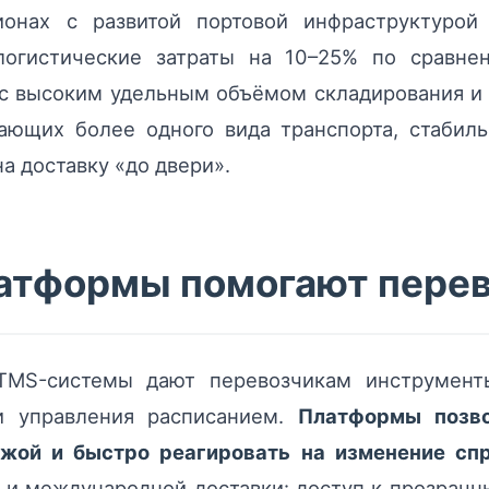
ионах с развитой портовой инфраструктурой
логистические затраты на 10–25% по сравн
 с высоким удельным объёмом складирования и 
ающих более одного вида транспорта, стабил
на доставку «до двери».
атформы помогают пере
MS-системы дают перевозчикам инструменты
и управления расписанием.
Платформы позво
жой и быстро реагировать на изменение сп
ge и международной доставки: доступ к прозра