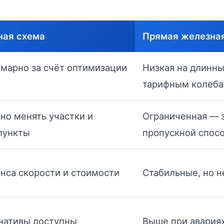
ная схема
Прямая железная
марно за счёт оптимизации
Низкая на длинны
тарифным колеб
но менять участки и
Ограниченная — з
пункты
пропускной спос
анса скорости и стоимости
Стабильные, но н
нативы доступны
Выше при авариях