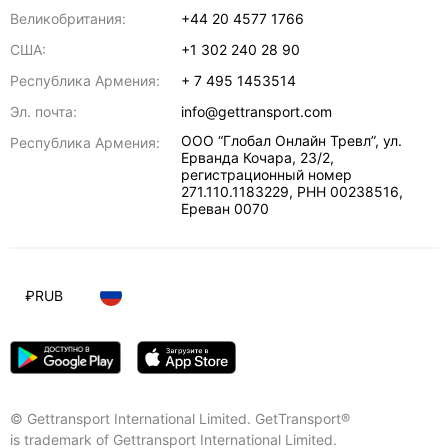
Великобритания:
+44 20 4577 1766
США:
+1 302 240 28 90
Республика Армения:
+ 7 495 1453514
Эл. почта:
info@gettransport.com
ООО “Глобал Онлайн Тревл”, ул.
Республика Армения:
Ерванда Кочара, 23/2,
регистрационный номер
271.110.1183229, РНН 00238516
,
Ереван
0070
₽
RUB
© Gettransport International Limited. GetTransport®
is trademark of Gettransport International Limited.