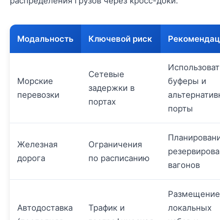
распределения грузов через кросс-доки.
Модальность
Ключевой риск
Рекомендац
Использоват
Сетевые
Морские
буферы и
задержки в
перевозки
альтернати
портах
порты
Планировани
Железная
Ограничения
резервиров
дорога
по расписанию
вагонов
Размещение
Автодоставка
Трафик и
локальных