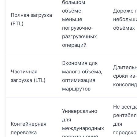
большом
объёме,
Дороже 
Полная загрузка
меньше
небольш
(FTL)
погрузочно-
объёмах
разгрузочных
операций
Экономия для
Длитель
Частичная
малого объёма,
сроки из
загрузка (LTL)
оптимизация
консоли
маршрутов
Не всегд
Универсально
рентабел
для
Контейнерная
для
международных
перевозка
городско
перемещений,