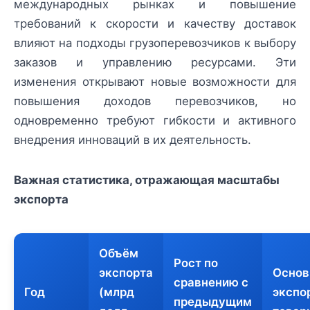
международных рынках и повышение
требований к скорости и качеству доставок
влияют на подходы грузоперевозчиков к выбору
заказов и управлению ресурсами. Эти
изменения открывают новые возможности для
повышения доходов перевозчиков, но
одновременно требуют гибкости и активного
внедрения инноваций в их деятельность.
Важная статистика, отражающая масштабы
экспорта
Объём
Рост по
экспорта
Основ
сравнению с
Год
(млрд
экспо
предыдущим