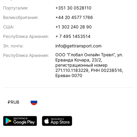
Португалия:
+351 30 0528110
Великобритания:
+44 20 4577 1766
США:
+1 302 240 28 90
Республика Армения:
+ 7 495 1453514
Эл. почта:
info@gettransport.com
ООО “Глобал Онлайн Тревл”, ул.
Республика Армения:
Ерванда Кочара, 23/2,
регистрационный номер
271.110.1183229, РНН 00238516
,
Ереван
0070
₽
RUB