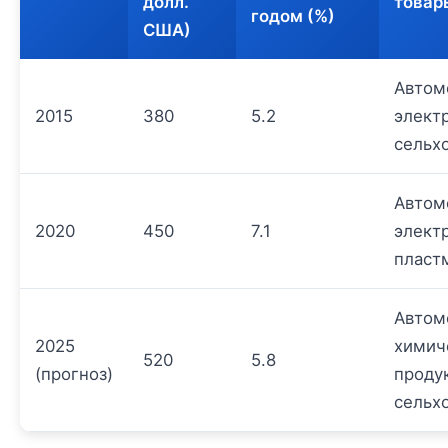
долл.
товар
годом (%)
США)
Автом
2015
380
5.2
элект
сельх
Автом
2020
450
7.1
элект
пласт
Автом
2025
химич
520
5.8
(прогноз)
проду
сельх