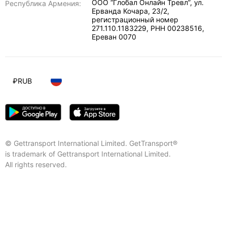
ООО “Глобал Онлайн Тревл”, ул.
Республика Армения:
Ерванда Кочара, 23/2,
регистрационный номер
271.110.1183229, РНН 00238516
,
Ереван
0070
₽
RUB
© Gettransport International Limited. GetTransport®
is trademark of Gettransport International Limited.
All rights reserved.