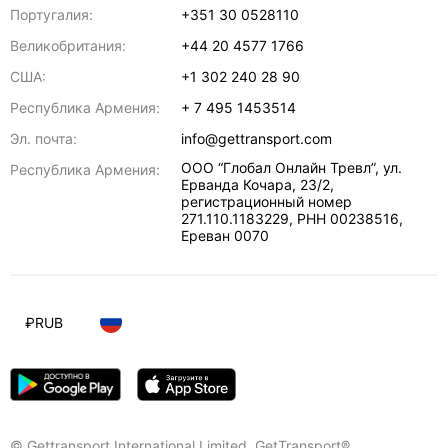
Португалия:
+351 30 0528110
Великобритания:
+44 20 4577 1766
США:
+1 302 240 28 90
Республика Армения:
+ 7 495 1453514
Эл. почта:
info@gettransport.com
ООО “Глобал Онлайн Тревл”, ул.
Республика Армения:
Ерванда Кочара, 23/2,
регистрационный номер
271.110.1183229, РНН 00238516
,
Ереван
0070
₽
RUB
© Gettransport International Limited. GetTransport®