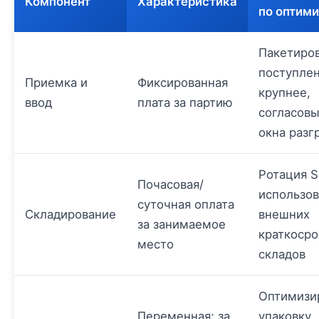
Компонент
Характеристика
по оптим
Пакетиро
поступле
Приемка и
Фиксированная
крупнее,
ввод
плата за партию
согласовы
окна разг
Ротация S
Почасовая/
использо
суточная оплата
Складирование
внешних
за занимаемое
краткоср
место
складов
Оптимизи
Переменная: за
упаковку,