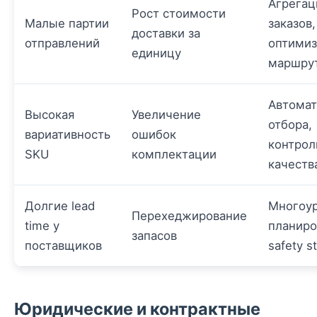
Агрегац
Рост стоимости
Малые партии
заказов,
доставки за
отправлений
оптимиз
единицу
маршру
Автомат
Высокая
Увеличение
отбора,
вариативность
ошибок
контрол
SKU
комплектации
качеств
Долгие lead
Многоу
Перехеджирование
time у
планиро
запасов
поставщиков
safety s
Юридические и контрактные