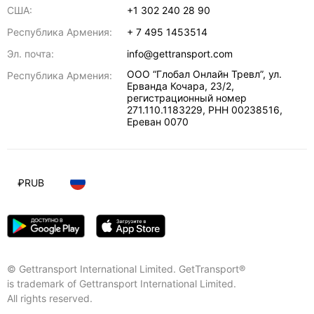
США:
+1 302 240 28 90
Республика Армения:
+ 7 495 1453514
Эл. почта:
info@gettransport.com
ООО “Глобал Онлайн Тревл”, ул.
Республика Армения:
Ерванда Кочара, 23/2,
регистрационный номер
271.110.1183229, РНН 00238516
,
Ереван
0070
₽
RUB
© Gettransport International Limited. GetTransport®
is trademark of Gettransport International Limited.
All rights reserved.