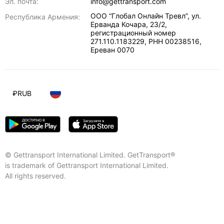
Эл. почта:
info@gettransport.com
ООО “Глобал Онлайн Тревл”, ул.
Республика Армения:
Ерванда Кочара, 23/2,
регистрационный номер
271.110.1183229, РНН 00238516
,
Ереван
0070
₽
RUB
© Gettransport International Limited. GetTransport®
is trademark of Gettransport International Limited.
All rights reserved.