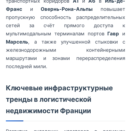
транспортных коридоров
A1
и
A6
в
Иль-де-
Франс
и
Овернь-Рона-Альпы
повышает
пропускную способность распределительных
сетей за счёт прямого доступа к
мультимодальным терминалам портов
Гавр
и
Марсель
, а также улучшенной стыковки с
железнодорожными контейнерными
маршрутами и зонами перераспределения
последней мили.
Ключевые инфраструктурные
тренды в логистической
недвижимости Франции