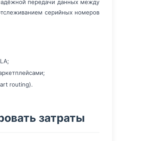
 надёжной передачи данных между
и отслеживанием серийных номеров
LA;
аркетплейсами;
t routing).
ировать затраты