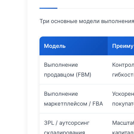
Три основные модели выполнения 
Модель
Преиму
Выполнение
Контрол
продавцом (FBM)
гибкост
Выполнение
Ускорен
маркетплейсом / FBA
покупат
3PL / аутсорсинг
Масшта
складирования
капитал