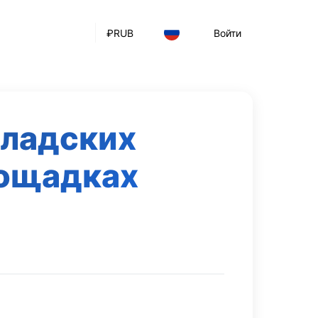
₽
RUB
Войти
кладских
лощадках