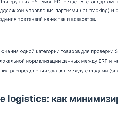
 Для крупных объёмов EDI остаётся стандартом
держкой управления партиями (lot tracking) 
дения претензий качества и возвратов.
ючения одной категории товаров для проверки S
 локальной нормализации данных между ERP и м
ил распределения заказов между складами (smar
e logistics: как минимиз