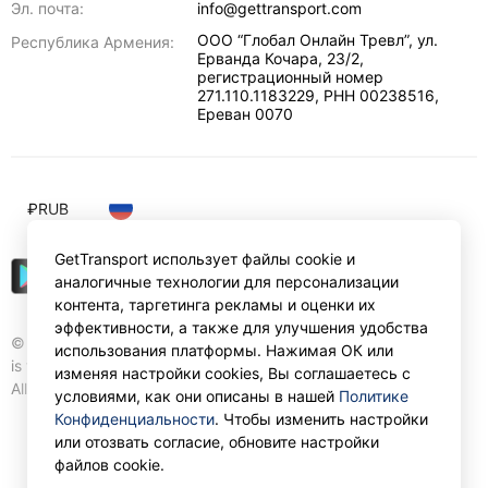
Эл. почта:
info@gettransport.com
ООО “Глобал Онлайн Тревл”, ул.
Республика Армения:
Ерванда Кочара, 23/2,
регистрационный номер
271.110.1183229, РНН 00238516
,
Ереван
0070
₽
RUB
GetTransport использует файлы cookie и
аналогичные технологии для персонализации
контента, таргетинга рекламы и оценки их
эффективности, а также для улучшения удобства
© Gettransport International Limited. GetTransport®
использования платформы. Нажимая ОК или
is trademark of Gettransport International Limited.
изменяя настройки cookies, Вы соглашаетесь с
All rights reserved.
условиями, как они описаны в нашей
Политике
Конфиденциальности
. Чтобы изменить настройки
или отозвать согласие, обновите настройки
файлов cookie.