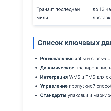
Транзит последней
до 12 ч
мили
доставк
Список ключевых д
Региональные
хабы и cross‑do
Динамическое
планирование м
Интеграция
WMS и TMS для скв
Управление
пропускной способ
Стандарты
упаковки и маркиро