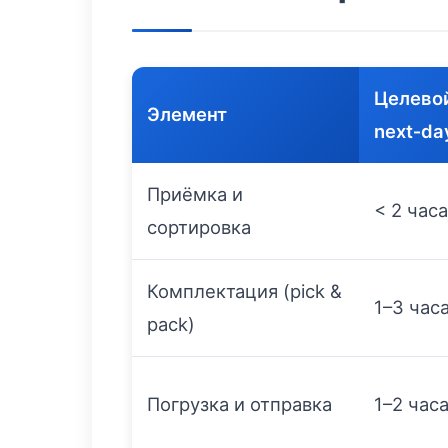
Целевой
Элемент
next‑da
Приёмка и
< 2 часа
сортировка
Комплектация (pick &
1–3 час
pack)
Погрузка и отправка
1–2 час