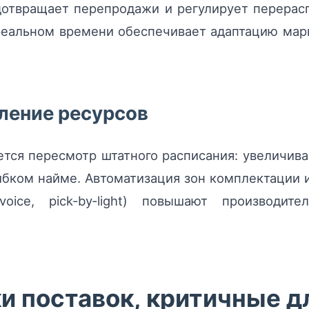
предотвращает перепродажи и регулирует перер
реальном времени обеспечивает адаптацию мар
ление ресурсов
тся пересмотр штатного расписания: увеличива
ибком найме. Автоматизация зон комплектации 
‑voice, pick‑by‑light) повышают производит
 поставок, критичные дл