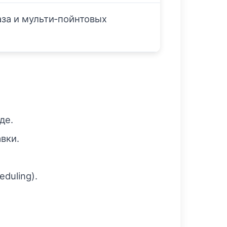
аза и мульти‑пойнтовых
де.
вки.
duling).