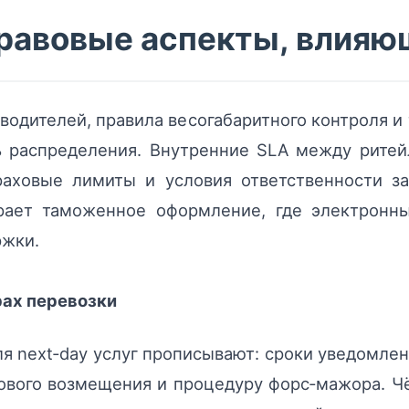
правовые аспекты, влияю
одителей, правила весогабаритного контроля и 
ь распределения. Внутренние SLA между рите
раховые лимиты и условия ответственности з
рает таможенное оформление, где электронн
ржки.
рах перевозки
ля next‑day услуг прописывают: сроки уведомле
хового возмещения и процедуру форс‑мажора. Ч