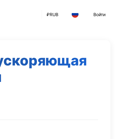
₽
RUB
Войти
 ускоряющая
й