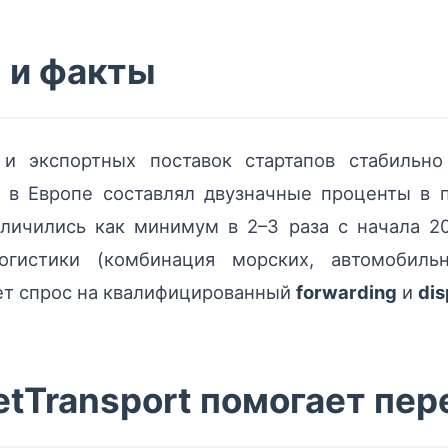
 и факты
и экспортных поставок стартапов стабильно 
и в Европе составлял двузначные проценты в 
ичились как минимум в 2–3 раза с начала 201
гистики (комбинация морских, автомобиль
ает спрос на квалифицированный
forwarding
и
dis
tTransport помогает пе