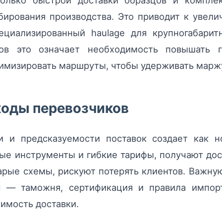
только быстрой доставки образцов и компле
бирования производства. Это приводит к увел
ециализированный haulage для крупногабарит
ров это означает необходимость повышать ги
имизировать маршруты, чтобы удерживать марж
оходы перевозчиков
и и предсказуемости поставок создает как н
ые инструменты и гибкие тарифы, получают дос
старые схемы, рискуют потерять клиентов. Важну
и
— таможня, сертификация и правила импорт
имость доставки.