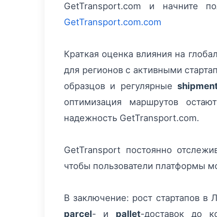
GetTransport.com и начните 
GetTransport.com.com
Краткая оценка влияния на глоба
для регионов с активными старт
образцов и регулярные
shipmen
оптимизация маршрутов остаю
надежность GetTransport.com.
GetTransport постоянно отслеж
чтобы пользователи платформы мо
В заключение: рост стартапов в 
parcel
- и
pallet
-доставок до к