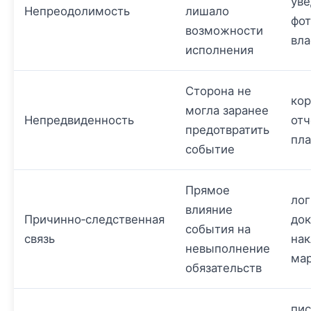
уве
Непреодолимость
лишало
фот
возможности
вла
исполнения
Сторона не
кор
могла заранее
Непредвиденность
отч
предотвратить
пл
событие
Прямое
лог
влияние
Причинно‑следственная
до
события на
связь
нак
невыполнение
ма
обязательств
пис