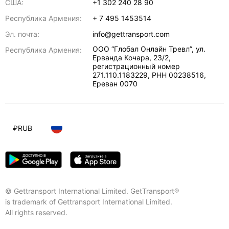
США:
+1 302 240 28 90
Республика Армения:
+ 7 495 1453514
Эл. почта:
info@gettransport.com
ООО “Глобал Онлайн Тревл”, ул.
Республика Армения:
Ерванда Кочара, 23/2,
регистрационный номер
271.110.1183229, РНН 00238516
,
Ереван
0070
₽
RUB
© Gettransport International Limited. GetTransport®
is trademark of Gettransport International Limited.
All rights reserved.