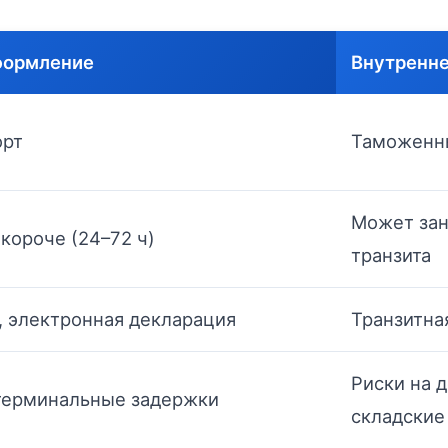
формление
Внутренн
орт
Таможенны
Может зан
 короче (24–72 ч)
транзита
, электронная декларация
Транзитна
Риски на 
терминальные задержки
складские