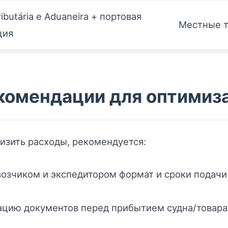
ributária e Aduaneira + портовая
Местные 
ция
комендации для оптимиз
изить расходы, рекомендуется:
возчиком и экспедитором формат и сроки подачи
цию документов перед прибытием судна/товара в