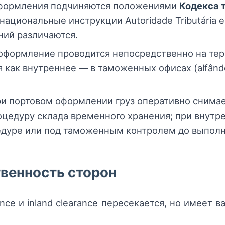
оформления подчиняются положениями
Кодекса 
национальные инструкции Autoridade Tributária e
ний различаются.
формление проводится непосредственно на терми
мя как внутреннее — в таможенных офисах (alfân
и портовом оформлении груз оперативно снимае
оцедуру склада временного хранения; при внут
едуре или под таможенным контролем до выполн
венность сторон
ance и inland clearance пересекается, но имеет 