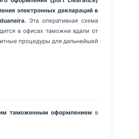
о оформления (port clearance)
ления электронных деклараций в
uaneira.
Эта оперативная схема
одится в офисах таможни вдали от
нзитные процедуры для дальнейшей
ним таможенным оформлением
в