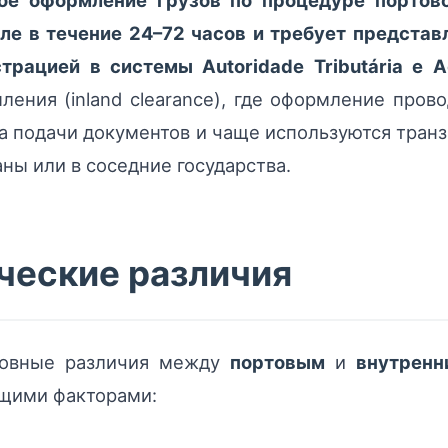
ое оформление грузов по процедуре портовог
ле в течение 24–72 часов и требует представ
рацией в системы Autoridade Tributária e Ad
ления (inland clearance), где оформление пров
ка подачи документов и чаще используются тра
аны или в соседние государства.
еские различия
сновные различия между
портовым
и
внутрен
щими факторами: