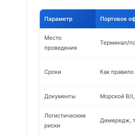
Параметр
Портовое о
Место
Терминал/п
проведения
Сроки
Как правило
Документы
Морской B/L
Логистические
Демередж, 
риски