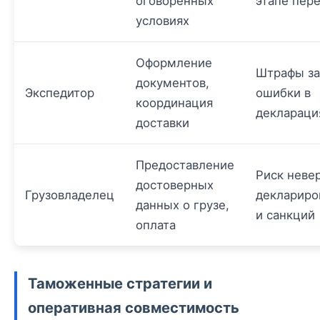
оговоренных
этапе пер
условиях
Оформление
Штрафы за
документов,
Экспедитор
ошибки в
координация
деклараци
доставки
Предоставление
Риск неве
достоверных
Грузовладелец
деклариро
данных о грузе,
и санкций
оплата
Таможенные стратегии и
оперативная совместимость