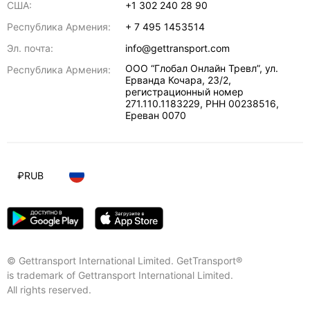
США:
+1 302 240 28 90
Республика Армения:
+ 7 495 1453514
Эл. почта:
info@gettransport.com
ООО “Глобал Онлайн Тревл”, ул.
Республика Армения:
Ерванда Кочара, 23/2,
регистрационный номер
271.110.1183229, РНН 00238516
,
Ереван
0070
₽
RUB
© Gettransport International Limited. GetTransport®
is trademark of Gettransport International Limited.
All rights reserved.