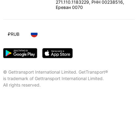
271.110.1183229, РНН 00238516
,
Ереван
0070
₽
RUB
© Gettransport International Limited. GetTransport®
is trademark of Gettransport International Limited.
All rights reserved.