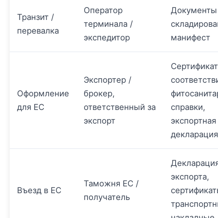
Оператор
Документы
Транзит /
терминала /
складирова
перевалка
экспедитор
манифест
Сертифика
Экспортер /
соответств
Оформление
брокер,
фитосанит
для ЕС
ответственный за
справки,
экспорт
экспортная
декларация
Деклараци
экспорта,
Таможня ЕС /
Въезд в ЕС
сертификат
получатель
транспорт
накладные