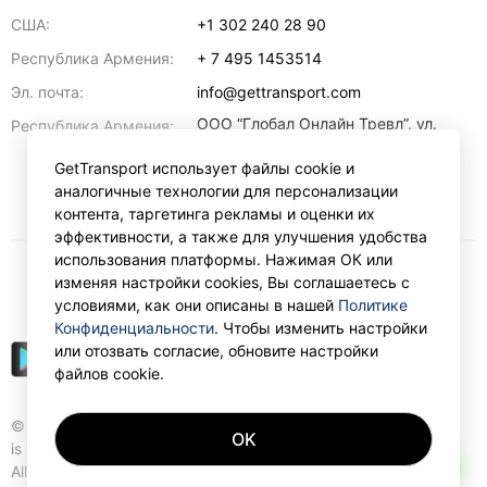
США:
+1 302 240 28 90
Республика Армения:
+ 7 495 1453514
Эл. почта:
info@gettransport.com
ООО “Глобал Онлайн Тревл”, ул.
Республика Армения:
Ерванда Кочара, 23/2,
регистрационный номер
GetTransport использует файлы cookie и
271.110.1183229, РНН 00238516
,
аналогичные технологии для персонализации
Ереван
0070
контента, таргетинга рекламы и оценки их
эффективности, а также для улучшения удобства
использования платформы. Нажимая ОК или
изменяя настройки cookies, Вы соглашаетесь с
₽
RUB
условиями, как они описаны в нашей
Политике
Конфиденциальности
. Чтобы изменить настройки
или отозвать согласие, обновите настройки
файлов cookie.
© Gettransport International Limited. GetTransport®
OK
is trademark of Gettransport International Limited.
AI
All rights reserved.