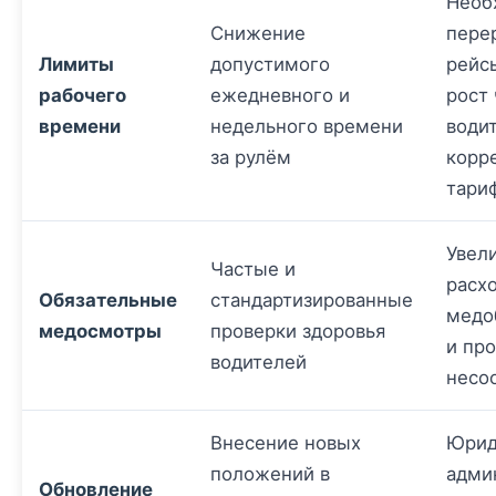
Необ
Снижение
пере
Лимиты
допустимого
рейс
рабочего
ежедневного и
рост
времени
недельного времени
води
за рулём
корр
тари
Увел
Частые и
расх
Обязательные
стандартизированные
медо
медосмотры
проверки здоровья
и пр
водителей
несо
Внесение новых
Юрид
положений в
адми
Обновление