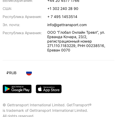
Великобритания:
+44 20 4577 1766
США:
+1 302 240 28 90
Республика Армения:
+ 7 495 1453514
Эл. почта:
info@gettransport.com
ООО “Глобал Онлайн Тревл”, ул.
Республика Армения:
Ерванда Кочара, 23/2,
регистрационный номер
271.110.1183229, РНН 00238516
,
Ереван
0070
₽
RUB
© Gettransport International Limited. GetTransport®
is trademark of Gettransport International Limited.
All rights reserved.