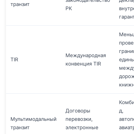
законодательство
декла
транзит
РК
внутр
гаран
Мень
прове
грани
Международная
TIR
един
конвенция TIR
межд
доро
книжн
Комби
Договоры
д,
Мультимодальный
перевозки,
автоп
транзит
электронные
авиат