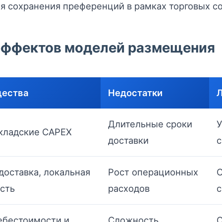
я сохранения преференций в рамках торговых с
 эффектов моделей размещения
ества
Недостатки
Л
Длительные сроки
кладские CAPEX
доставки
с
доставка, локальная
Рост операционных
С
сть
расходов
с
ебестоимости и
Сложность
О