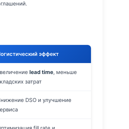
оглашений.
огистический эффект
Увеличение
lead time
, меньше
кладских затрат
нижение DSO и улучшение
ервиса
птимизация fill rate и