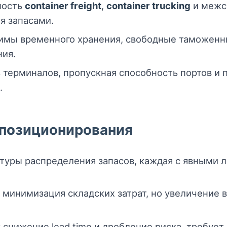
мость
container freight
,
container trucking
и межс
я запасами.
мы временного хранения, свободные таможенны
ия.
 терминалов, пропускная способность портов и 
.
 позиционирования
туры распределения запасов, каждая с явными 
минимизация складских затрат, но увеличение 
:
снижение lead time и дробление риска, требует 