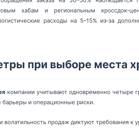
обращения заказа на 30–50% наблюдается 
товым хабам и региональным кроссдок-цен
логистические расходы на 5–15% из‑за дополн
тры при выборе места х
ря
компании учитывают одновременно четыре гр
е барьеры и операционные риски.
и волатильность продаж диктуют требования к 