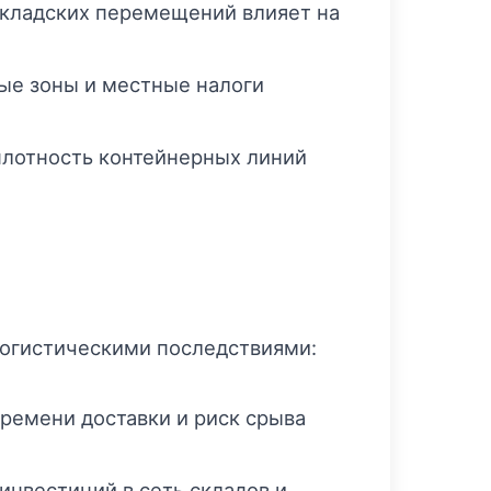
кладских перемещений влияет на
е зоны и местные налоги
плотность контейнерных линий
логистическими последствиями:
времени доставки и риск срыва
инвестиций в сеть складов и