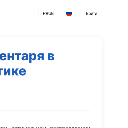
₽
RUB
Войти
ентаря в
тике